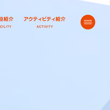
設紹介
アクティビティ紹介
CILITY
ACTIVITY