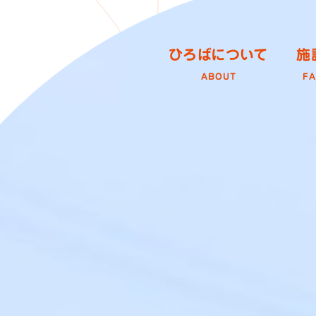
ひろばについて
施
ABOUT
FA